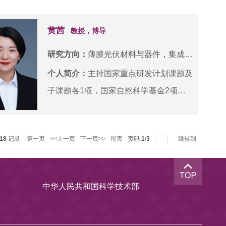
毕业后曾任瑞士苏黎世联邦理工学院博士
程中与材料多尺度结构的交互作用机制，
后，阿联酋起源人工智能研究院研究主
黄茜
并在此基础上阐明其对能量转换效率的影
教授，博导
管，研究方向为计算机视觉、多模态学习
响；面向产业化发展，开发高效、稳定和
研究方向：
薄膜光伏材料与器件，集成电路关键材料研究与设计
和医学图像分析。在伪装场景理解方向上
低成本的新型光伏材料和器件。
个人简介：
主持国家重点研发计划课题及
有突出成果，如：1. 基于组-背景挖掘的
子课题各1项，国家自然科学基金2项，
搜索识别模型SINet-V2，因系统地提
JKW基础加强项目1项，天津市自然科学
出“伪装目标检测” 任务(Demo)并取得高
基金2项，天津市高等学校研究生教育改
性能而被中国人工智能学会评定该技术取
18
记录
第一页
<<上一页
下一页>>
尾页
页码
1
/
3
跳转到
革研究计划项目1项，横向科研课题4
得国际领先水平，被英国权威杂志
项。入选天津市131第三层次，以第一/通
《New Scientist》报道。2. 并行反向注
讯作者发表SCI论文30余篇，其中JCR一
意力网络PraNet 可从结肠镜图像中精准
中华人民共和国科学技术部
区18篇；以第一发明人授权发明专利6
地分割息肉，从而在MediaEval2020竞赛
件；获得天津市自然科学一等奖1项，天
上取得精度指标冠军，被斯坦福2022年