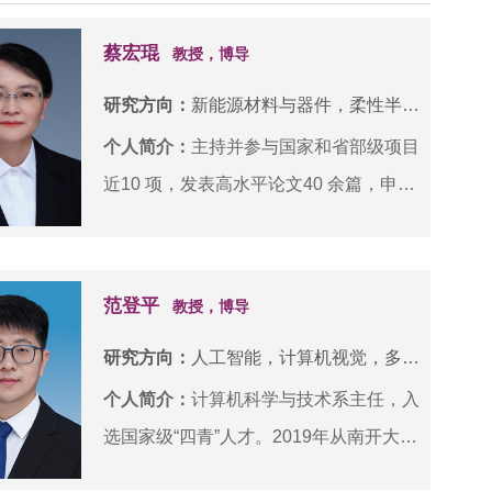
蔡宏琨
教授，博导
研究方向：
新能源材料与器件，柔性半导体材料与器件
个人简介：
主持并参与国家和省部级项目
近10 项，发表高水平论文40 余篇，申请
并获发明专利5 项。2021年获天津市科
学技术奖自然科学三等奖。长期从事柔性
衬底（不锈钢箔、PI和PEN等）半导体
范登平
教授，博导
薄膜材料和器件研究。研究重点包括：结
研究方向：
人工智能，计算机视觉，多模态智能，医学影像分析
合半导体材料的能源转换过程特点，表征
个人简介：
计算机科学与技术系主任，入
材料的多尺度结构；结合原位表征技术和
选国家级“四青”人才。2019年从南开大学
过程热力学/动力学，协同揭示光生载流
毕业并获得CCF优秀博士学位论文奖。
子高能态/激发态载能粒子在能量转换过