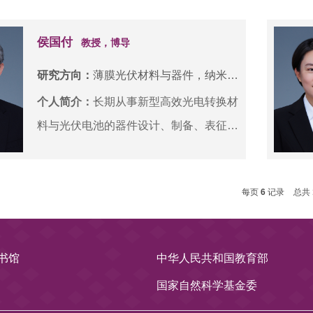
学基金、国家重点研发计划子课题、天津
市自然科学基金重点项目等多项国家级和
侯国付
教授，博导
省部级项目。与多家知名企业开展横向合
研究方向：
薄膜光伏材料与器件，纳米光子学及其在太阳电池中的应用
作帮助解决关键技术问题；面向器件高效
个人简介：
长期从事新型高效光电转换材
化、低成本化及产业化发展，从器件结构
料与光伏电池的器件设计、制备、表征及
创新设计、材料生长制御工程、缺陷成因
性能提升方面的研究。连续参加科技部十
及抑制策略、新型功能材料设计与合成等
五、十一五和十二五973 项目关于低价、
多维度开展了系统深入的研究工作，并取
每页
6
记录
总共
低衰减光伏电池关键科学和技术问题的基
得一系列研究成果。已发表高水平论文近
础研究。十三五至今主要面向光伏产业进
百篇；参与编写英文专著两部；以第一发
一步提高效率、降低成本和工艺简化的需
明人申请发明专利十余项。研发了新型薄
书馆
中华人民共和国教育部
求，开展新型高效晶体硅异质结SHJ 光
膜制备工艺及设备，并初步实现了产业化
国家自然科学基金委
伏电池、隧穿氧化层钝化接触TOPCon
成果转化。承担《大学物理》、《光伏材