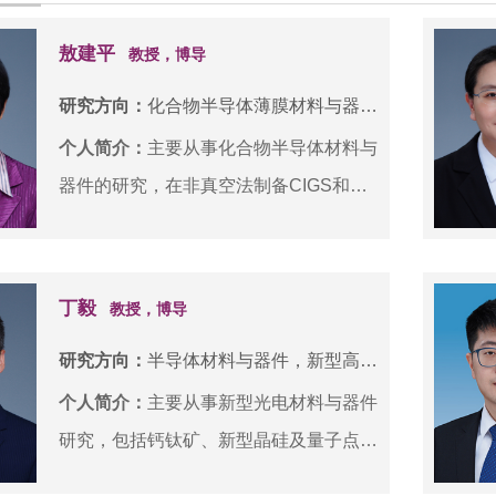
敖建平
教授，博导
研究方向：
化合物半导体薄膜材料与器件，能源材料物理与化学
个人简介：
主要从事化合物半导体材料与
器件的研究，在非真空法制备CIGS和
CZTS薄膜太阳电池方面具有较深入的研
究基础。电沉积CIGS薄膜太阳电池效率
达到15%，电沉积CZTSe太阳效率达到
丁毅
教授，博导
10%。主持国家级项目、省部级项目，以
研究方向：
半导体材料与器件，新型高效光伏材料与器件等
及海内外高校企业合作项目30多项，包
个人简介：
主要从事新型光电材料与器件
括国家“十一五”863课题、国家自然科学
研究，包括钙钛矿、新型晶硅及量子点基
基金面上项目、天津市自然科学基金重点
太阳电池等。迄今为止，主持国家自然科
项目。发表学术论文80多篇。