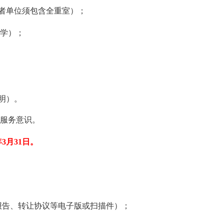
者单位须包含全重室）；
学）；
明）。
服务意识。
年
3
月
31
日。
报告、转让协议等电子版或扫描件）；