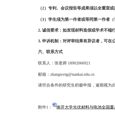
（
2
）专利、会议报告等成果须以全重室或
（
3
）学生须为第一作者或等同第一作者（
2.
诚信要求：如发现材料造假或学术不端
3.
申诉机制：对评审结果有异议者，可在
六、联系方式
联系人：张老师
18902066921
邮箱：
zhangweig@nankai.edu.cn
请符合条件的研究生积极申报，逾期视为
附件
1
：
南开大学光伏材料与电池全国重点