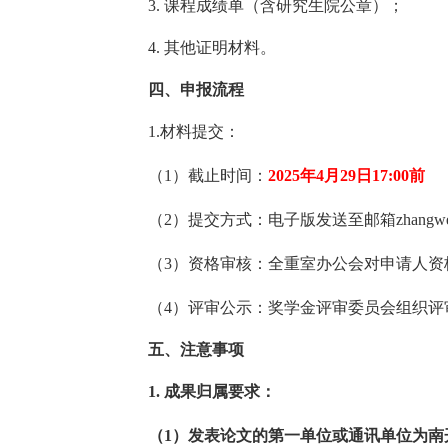
3.
课程成绩单（含研究生院公章）；
4.
其他证明材料。
四、申报流程
1.
材料提交：
（
1
）截止时间：
2025
年
4
月
29
日
17:00
前
（
2
）提交方式：电子版发送至邮箱
zhangw
（
3
）资格审核：全重室办公会对申请人资
（
4
）评审公示：奖学金评审委员会组织评
五、注意事项
1.
成果归属要求：
（
1
）发表论文的第一单位或通讯单位为南