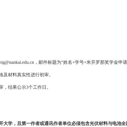
eig@nankai.edu.cn
，
邮件标题为
“
姓名
+
学号
+
米开罗那奖学金申
格及材料真实性进行初审。
审，结果公示
3
个工作日。
开大学，且第一作者或通讯作者单位必须包含光伏材料与电池全