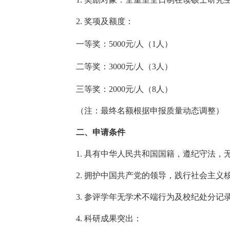
2.
奖项及额度：
一等奖：
5000
元
/
人（
1
人）
二等奖：
3000
元
/
人（
3
人）
三等奖：
2000
元
/
人（
8
人）
（注：最终名额根据申报质量动态调整）
二、申请条件
1.
具有中华人民共和国国籍，遵纪守法，
2.
拥护中国共产党的领导，践行社会主义
3.
参评学年无学术不端行为及校纪处分记
4.
科研成果突出：