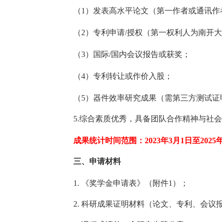
（
1
）发表高水平论文（第一作者或通讯作
（
2
）专利申请
/
授权（第一权利人为南开大
（
3
）国际
/
国内会议报告或获奖；
（
4
）专利转让或作价入股；
（
5
）器件效率研究成果（需第三方测试证
5.
综合素质优秀，具备团队合作精神与社会
成果统计时间范围：
2023
年
3
月
1
日至
2025
三、申请材料
1.
《奖学金申请表》（附件
1
）；
2.
科研成果证明材料（论文、专利、会议