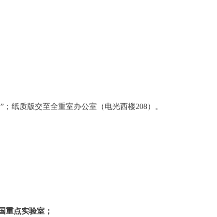
请
”
；纸质版交至全重室办公室（电光西楼
208
）。
国重点实验室；